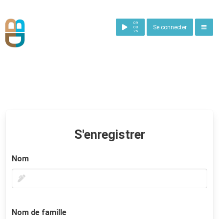
Update cookies preferences
×
09
Se connecter
08
26
S'enregistrer
Nom
Nom de famille